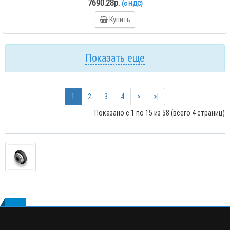
7690.28р.
(с НДС)
Купить
Показать еще
1
2
3
4
>
>|
Показано с 1 по 15 из 58 (всего 4 страниц)