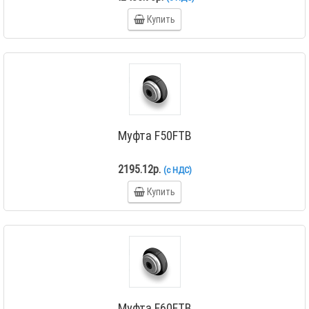
Купить
Муфта F50FTB
2195.12р.
(с НДС)
Купить
Муфта F60FTB