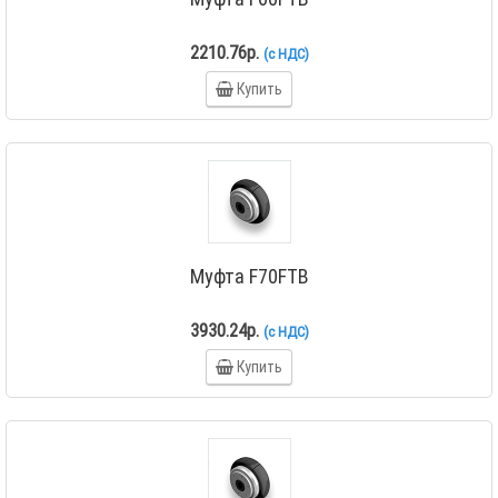
2210.76р.
(с НДС)
Купить
Муфта F70FTB
3930.24р.
(с НДС)
Купить