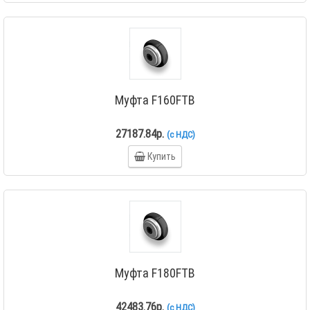
Муфта F160FTB
27187.84р.
(с НДС)
Купить
Муфта F180FTB
42483.76р.
(с НДС)