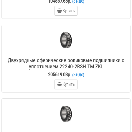
104837.68р.
(с НДС)
Купить
Двухрядные сферические роликовые подшипники с
уплотнением 22240-2RSH TM ZKL
205619.08р.
(с НДС)
Купить