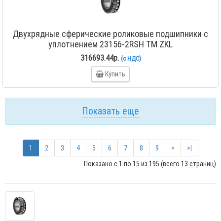
Двухрядные сферические роликовые подшипники с
уплотнением 23156-2RSH TM ZKL
316693.44р.
(с НДС)
Купить
Показать еще
1
2
3
4
5
6
7
8
9
>
>|
Показано с 1 по 15 из 195 (всего 13 страниц)