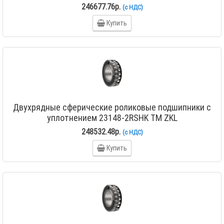
246677.76р.
(с НДС)
Купить
Двухрядные сферические роликовые подшипники с
уплотнением 23148-2RSHK TM ZKL
248532.48р.
(с НДС)
Купить