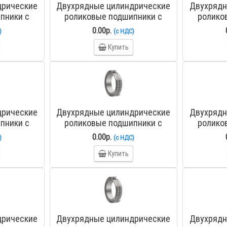
дрические
Двухрядные цилиндрические
Двухрядн
пники с
роликовые подшипники с
ролико
 качения
полным числом тел качения
полным 
0.00р.
)
(с НДС)
ZKL
NNS4832CV ZKL
NN
Купить
дрические
Двухрядные цилиндрические
Двухрядн
пники с
роликовые подшипники с
ролико
 качения
полным числом тел качения
полным 
0.00р.
)
(с НДС)
ZKL
NNS4844CV ZKL
NN
Купить
дрические
Двухрядные цилиндрические
Двухрядн