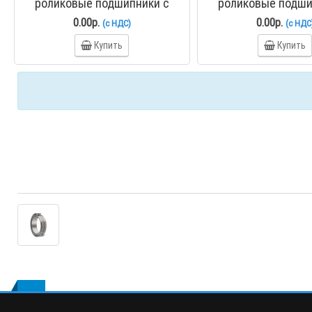
роликовые подшипники с
роликовые подши
полным числом тел качения
полным числом тел
0.00р.
0.00р.
(с НДС)
(с НДС
NNS4856CV ZKL
NNS4860CV 
Купить
Купить