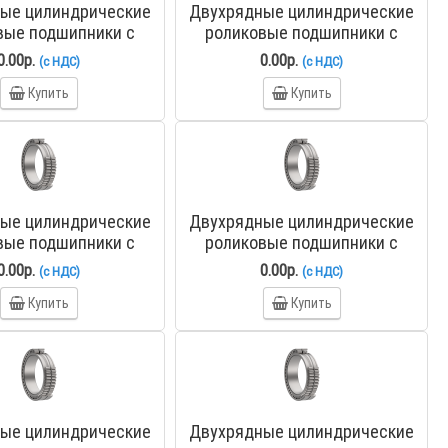
ые цилиндрические
Двухрядные цилиндрические
вые подшипники с
роликовые подшипники с
числом тел качения
полным числом тел качения
0.00р.
0.00р.
(с НДС)
(с НДС)
S4834CV ZKL
NNS4836CV ZKL
Купить
Купить
ые цилиндрические
Двухрядные цилиндрические
вые подшипники с
роликовые подшипники с
числом тел качения
полным числом тел качения
0.00р.
0.00р.
(с НДС)
(с НДС)
S4848CV ZKL
NNS4852CV ZKL
Купить
Купить
ые цилиндрические
Двухрядные цилиндрические