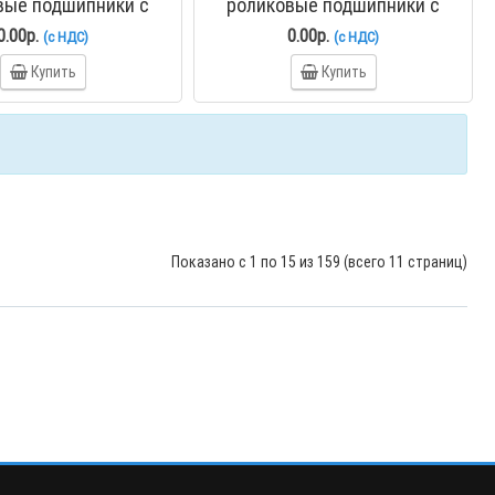
вые подшипники с
роликовые подшипники с
числом тел качения
полным числом тел качения
0.00р.
0.00р.
(с НДС)
(с НДС)
S4868CV ZKL
NNS4872CV ZKL
Купить
Купить
Показано с 1 по 15 из 159 (всего 11 страниц)