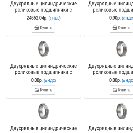
Двухрядные цилиндрические
Двухрядные цилин
роликовые подшипники с
роликовые подши
полным числом тел качения
полным числом тел
24552.04р.
0.00р.
(с НДС)
(с НДС
NNSF5015CV ZKL
NNS4830CV 
Купить
Купить
Двухрядные цилиндрические
Двухрядные цилин
роликовые подшипники с
роликовые подши
полным числом тел качения
полным числом тел
0.00р.
0.00р.
(с НДС)
(с НДС
NNS4838CV ZKL
NNS4840CV 
Купить
Купить
Двухрядные цилиндрические
Двухрядные цилин