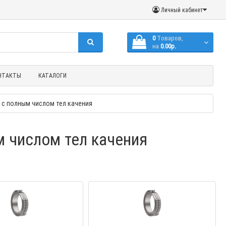
Личный кабинет
0
Tоваров,
на
0.00р.
(с НДС)
НТАКТЫ
КАТАЛОГИ
с полным числом тел качения
 числом тел качения