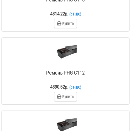
4314.22р.
(с НДС)
Купить
Ремень PHG C112
4390.52р.
(с НДС)
Купить