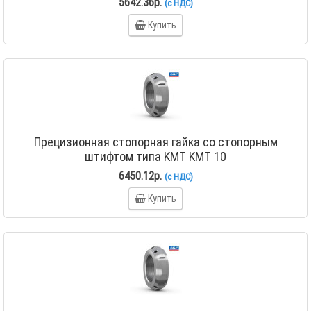
5642.36р.
(с НДС)
Купить
Прецизионная стопорная гайка со стопорным
штифтом типа KMT KMT 10
6450.12р.
(с НДС)
Купить