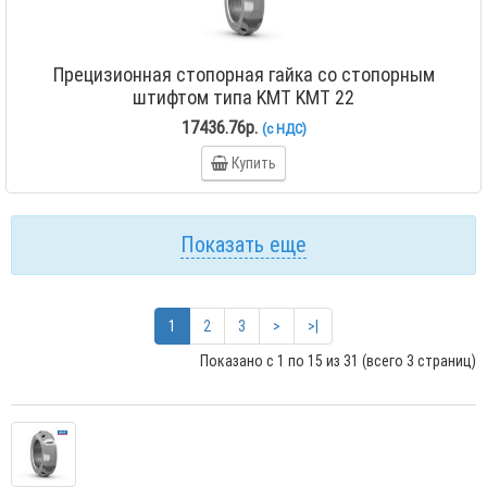
Прецизионная стопорная гайка со стопорным
штифтом типа KMT KMT 22
17436.76р.
(с НДС)
Купить
Показать еще
1
2
3
>
>|
Показано с 1 по 15 из 31 (всего 3 страниц)