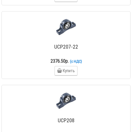
UCP207-22
2376.50р.
(с НДС)
Купить
UCP208