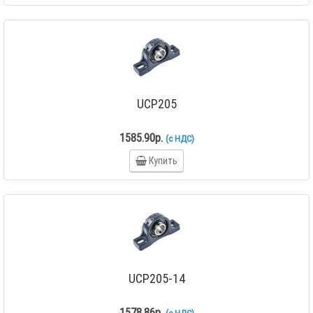
UCP205
1585.90р.
(с НДС)
Купить
UCP205-14
1578.86р.