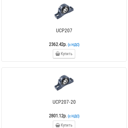
UCP207
2362.42р.
(с НДС)
Купить
UCP207-20
2801.12р.
(с НДС)
Купить