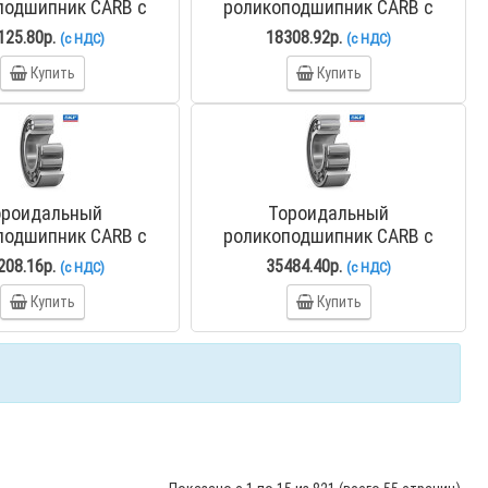
подшипник CARB с
роликоподшипник CARB с
ким отверстием C
коническим отверстием C
125.80р.
18308.92р.
(с НДС)
(с НДС)
2212 KV
2213 KTN9
Купить
Купить
ороидальный
Тороидальный
подшипник CARB с
роликоподшипник CARB с
ким отверстием C
коническим отверстием C
208.16р.
35484.40р.
(с НДС)
(с НДС)
2215 K/C3
2216 K
Купить
Купить