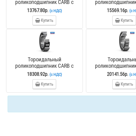
роликоподшипник CARB с
роликоподшипник
коническим отверстием C
коническим отве
13767.80р.
15569.16р.
(с НДС)
(с 
2211 KTN9/C3
2212 KTN
Купить
Купить
Тороидальный
Тороидальн
роликоподшипник CARB с
роликоподшипник
коническим отверстием C
коническим отве
18308.92р.
20141.56р.
(с НДС)
(с 
2213 KTN9/C3
2213 KV
Купить
Купить