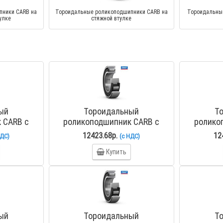
пники CARB на
Тороидальные роликоподшипники CARB на
Тороидальны
улке
стяжной втулке
ый
Тороидальный
Т
 CARB с
роликоподшипник CARB с
ролико
рстием C
коническим отверстием C
коничес
12423.68р.
12
НДС)
(с НДС)
C3
2210 KTN9
2
Купить
ый
Тороидальный
Т