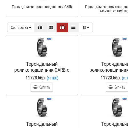
Тороидальные роликоподшипники CARB
Тороидальные роликоподши
закрепительной вт
Сортировка
15
Тороидальный
Тороидальн
роликоподшипник CARB с
роликоподшипник
коническим отверстием C
коническим отве
11723.56р.
11723.56р.
(с НДС)
(с 
2209 KTN9
2209 KTN9/
Купить
Купить
Тороидальный
Тороидальн