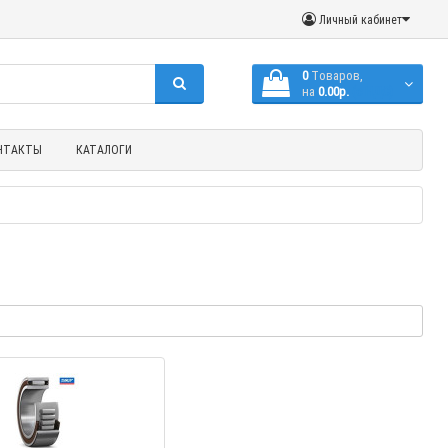
Личный кабинет
0
Tоваров,
на
0.00р.
(с НДС)
НТАКТЫ
КАТАЛОГИ