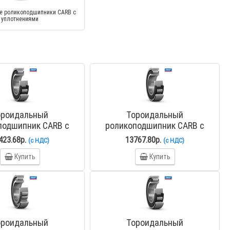
е роликоподшипники CARB с
уплотнениями
ороидальный
Тороидальный
подшипник CARB с
роликоподшипник CARB с
ким отверстием C
коническим отверстием C
423.68р.
13767.80р.
(с НДС)
(с НДС)
210 KTN9/C3
2211 KTN9
Купить
Купить
ороидальный
Тороидальный