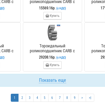
 CARB с
роликоподшипник CARB с
ролико
рстием C
коническим отверстием C
коничес
15569.16р.
17
НДС)
(с НДС)
9
2212 KTN9/C3
Купить
ый
Тороидальный
Т
 CARB с
роликоподшипник CARB с
ролико
рстием C
коническим отверстием C
коничес
29208.16р.
29
НДС)
(с НДС)
2215 K
Купить
Показать еще
1
2
3
4
5
6
7
8
9
>
>|