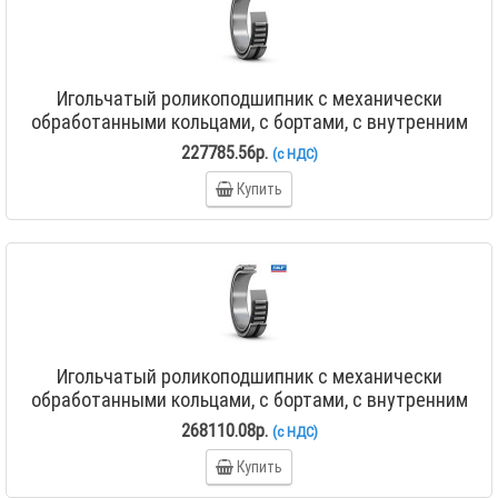
Игольчатый роликоподшипник с механически
обработанными кольцами, с бортами, с внутренним
кольцом NA 4852
227785.56р.
(с НДС)
Купить
Игольчатый роликоподшипник с механически
обработанными кольцами, с бортами, с внутренним
кольцом NA 4856
268110.08р.
(с НДС)
Купить