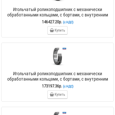
Игольчатый роликоподшипник с механически
обработанными кольцами, с бортами, с внутренним
кольцом NA 4844
146427.20р.
(с НДС)
Купить
Игольчатый роликоподшипник с механически
обработанными кольцами, с бортами, с внутренним
кольцом NA 4848
173197.36р.
(с НДС)
Купить