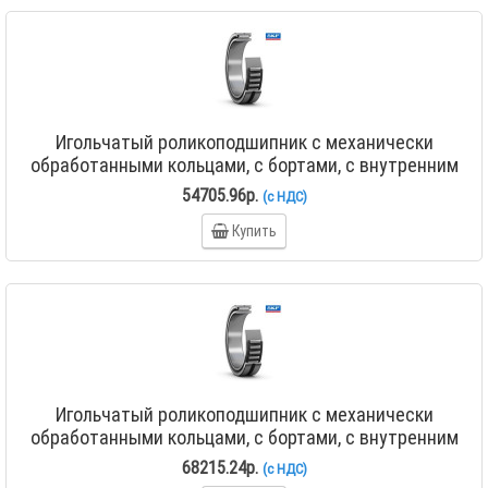
Игольчатый роликоподшипник с механически
обработанными кольцами, с бортами, с внутренним
кольцом NA 4832
54705.96р.
(с НДС)
Купить
Игольчатый роликоподшипник с механически
обработанными кольцами, с бортами, с внутренним
кольцом NA 4834
68215.24р.
(с НДС)