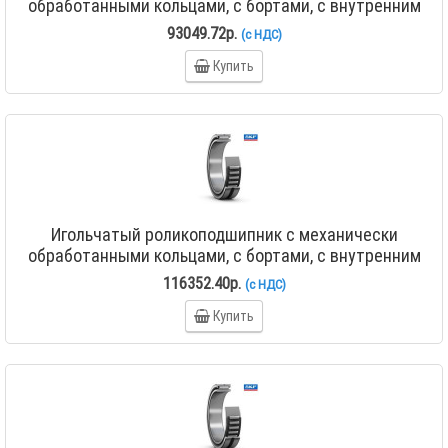
обработанными кольцами, с бортами, с внутренним
кольцом NA 4838
93049.72р.
(с НДС)
Купить
Игольчатый роликоподшипник с механически
обработанными кольцами, с бортами, с внутренним
кольцом NA 4840
116352.40р.
(с НДС)
Купить