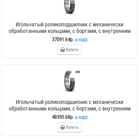
Игольчатый роликоподшипник с механически
обработанными кольцами, с бортами, с внутренним
кольцом NA 4828
37091.64р.
(с НДС)
Купить
Игольчатый роликоподшипник с механически
обработанными кольцами, с бортами, с внутренним
кольцом NA 4830
48395.68р.
(с НДС)
Купить