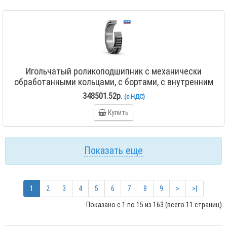
Игольчатый роликоподшипник с механически
обработанными кольцами, с бортами, с внутренним
кольцом NA 4860
348501.52р.
(с НДС)
Купить
Показать еще
1
2
3
4
5
6
7
8
9
>
>|
Показано с 1 по 15 из 163 (всего 11 страниц)