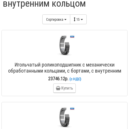
внутренним кольцом
Сортировка
15
Игольчатый роликоподшипник с механически
обработанными кольцами, с бортами, с внутренним
кольцом NA 4822
23746.12р.
(с НДС)
Купить