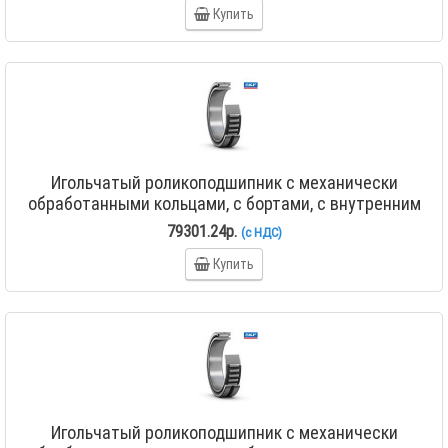
Купить
Игольчатый роликоподшипник с механически
обработанными кольцами, с бортами, с внутренним
кольцом NA 4836
79301.24р.
(с НДС)
Купить
Игольчатый роликоподшипник с механически