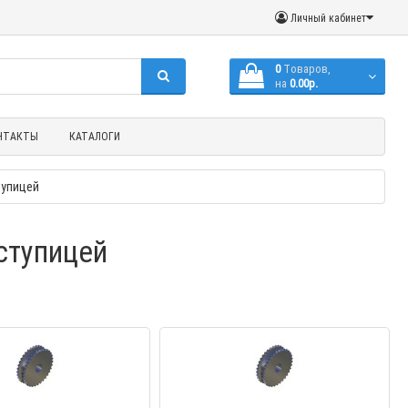
Личный кабинет
0
Tоваров,
на
0.00р.
(с НДС)
НТАКТЫ
КАТАЛОГИ
тупицей
ступицей