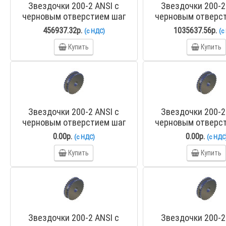
Звездочки 200-2 ANSI с
Звездочки 200-2
черновым отверстием шаг
черновым отверс
63,5 мм со ступицей PHS 200-
63,5 мм со ступице
456937.32р.
1035637.56р.
(с НДС)
(с
2B26
2C45
Купить
Купить
Звездочки 200-2 ANSI с
Звездочки 200-2
черновым отверстием шаг
черновым отверс
63,5 мм со ступицей PHS 200-
63,5 мм со ступице
0.00р.
0.00р.
(с НДС)
(с НДС
2BH13
2BH14
Купить
Купить
Звездочки 200-2 ANSI с
Звездочки 200-2