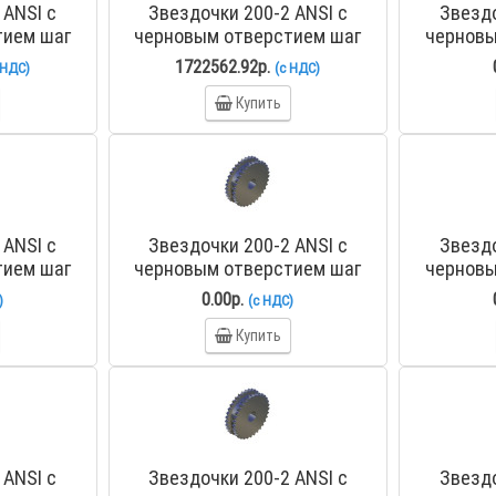
 ANSI с
Звездочки 200-2 ANSI с
Звездо
тием шаг
черновым отверстием шаг
черновы
й PHS 200-
63,5 мм со ступицей PHS 200-
63,5 мм с
1722562.92р.
 НДС)
(с НДС)
2C60
Купить
 ANSI с
Звездочки 200-2 ANSI с
Звездо
тием шаг
черновым отверстием шаг
черновы
й PHS 200-
63,5 мм со ступицей PHS 200-
63,5 мм с
0.00р.
)
(с НДС)
2BH15
Купить
 ANSI с
Звездочки 200-2 ANSI с
Звездо