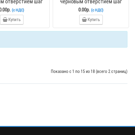
м отверстием шаг
черновым отверстием шаг
о ступицей PHS 200-
63,5 мм со ступицей PHS 200-
0.00р.
0.00р.
(с НДС)
(с НДС)
2BH21
2BH22
Купить
Купить
Показано с 1 по 15 из 18 (всего 2 страниц)