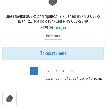
Звездочки 08B-2 для приводных цепей BS/ISO 08B-2
шаг 12,7 мм со ступицей PHS 08B-2B48
8429.04р.
(с НДС)
Купить
Показать еще
1
2
3
4
>
>|
Показано с 1 по 15 из 54 (всего 4 страниц)