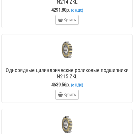
N214 ZKL
4291.80р.
(с НДС)
Купить
Однорядные цилиндрические роликовые подшипники
N215 ZKL
4639.56р.
(с НДС)
Купить