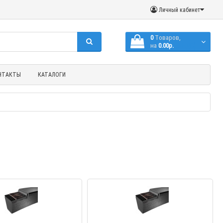
Личный кабинет
0
Tоваров,
на
0.00р.
(с НДС)
НТАКТЫ
КАТАЛОГИ