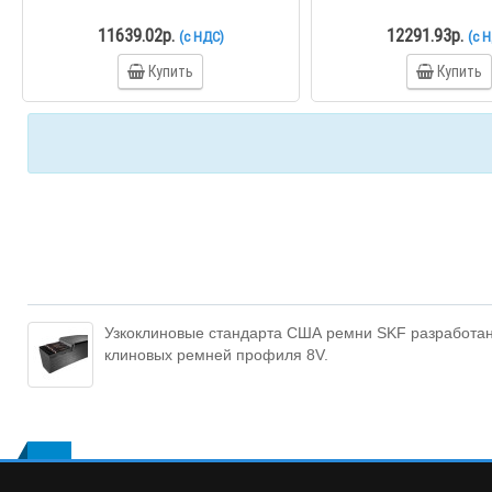
11639.02р.
12291.93р.
(с НДС)
(с 
Купить
Купить
Узкоклиновые стандарта США ремни SKF разработан
клиновых ремней профиля 8V.