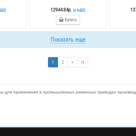
12944.84р.
13
НДС)
(с НДС)
Купить
Показать еще
1
2
>
>|
ы для применения в промышленных ременных приводах производс