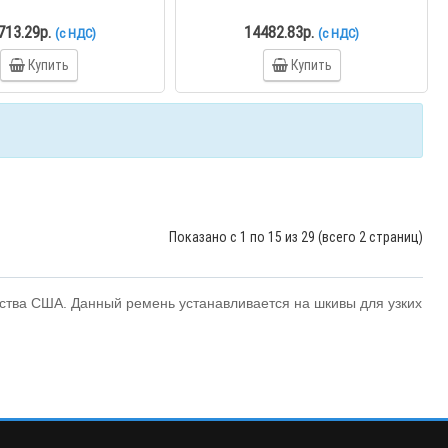
713.29р.
14482.83р.
(с НДС)
(с НДС)
Купить
Купить
Показано с 1 по 15 из 29 (всего 2 страниц)
тва США. Данный ремень устанавливается на шкивы для узких