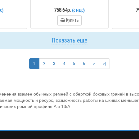
758.64р.
7
С)
(с НДС)
Купить
Показать еще
1
2
3
4
5
6
>
>|
енения взамен обычных ремней с оберткой боковых граней в вы
мая мощность и ресурс, возможность работы на шкивах меньшего
ических ремней профиля A и 13/A.