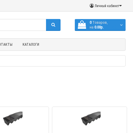
Личный кабинет
0
Tоваров,
на
0.00р.
(с НДС)
НТАКТЫ
КАТАЛОГИ