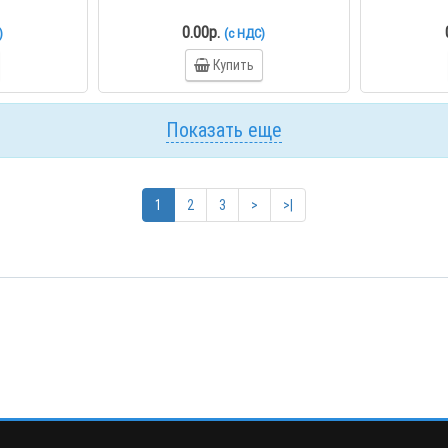
0.00р.
)
(с НДС)
Купить
Показать еще
1
2
3
>
>|