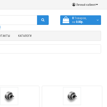
Личный кабинет
0
Tоваров,
на
0.00р.
(с НДС)
б
НТАКТЫ
КАТАЛОГИ