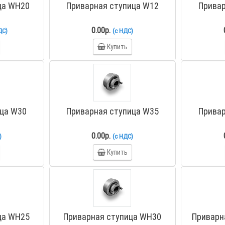
ца WH20
Приварная ступица W12
Привар
0.00р.
ДС)
(с НДС)
Купить
ица W30
Приварная ступица W35
Привар
0.00р.
)
(с НДС)
Купить
ца WH25
Приварная ступица WH30
Приварн