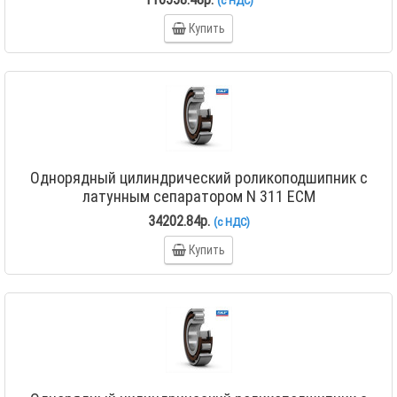
(с НДС)
Купить
Однорядный цилиндрический роликоподшипник с
латунным сепаратором N 311 ECM
34202.84р.
(с НДС)
Купить