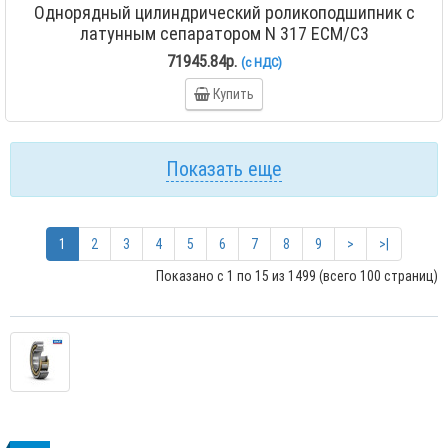
Однорядный цилиндрический роликоподшипник с
латунным сепаратором N 317 ECM/C3
71945.84р.
(с НДС)
Купить
Показать еще
1
2
3
4
5
6
7
8
9
>
>|
Показано с 1 по 15 из 1499 (всего 100 страниц)