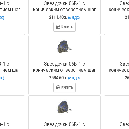
-1 с
Звездочки 06B-1 с
Зве
стием шаг
коническим отверстием шаг
коническ
ицей PHS
9,525 мм со ступицей PHS
9,525 м
2111.40р.
21
ДС)
(с НДС)
6
06B-1TB27
Купить
-1 с
Звездочки 06B-1 с
Зве
стием шаг
коническим отверстием шаг
коническ
ицей PHS
9,525 мм со ступицей PHS
9,525 м
2534.60р.
26
ДС)
(с НДС)
2
06B-1TB35
Купить
-1 с
Звездочки 06B-1 с
Зве