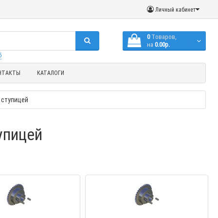
Личный кабинет
0
Tоваров,
на
0.00р.
(с НДС)
б
НТАКТЫ
КАТАЛОГИ
 ступицей
упицей