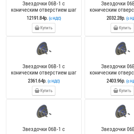
Звездочки 06B-1 с
Звездочки 06B
коническим отверстием шаг
коническим отвер
9,525 мм со ступицей PHS
9,525 мм со ступ
12191.84р.
2032.28р.
(с НДС)
(с Н
06B-1TB114
06B-1TB2
Купить
Купить
Звездочки 06B-1 с
Звездочки 06B
коническим отверстием шаг
коническим отвер
9,525 мм со ступицей PHS
9,525 мм со ступ
2361.64р.
2403.96р.
(с НДС)
(с Н
06B-1TB30
06B-1TB3
Купить
Купить
Звездочки 06B-1 с
Звездочки 06B