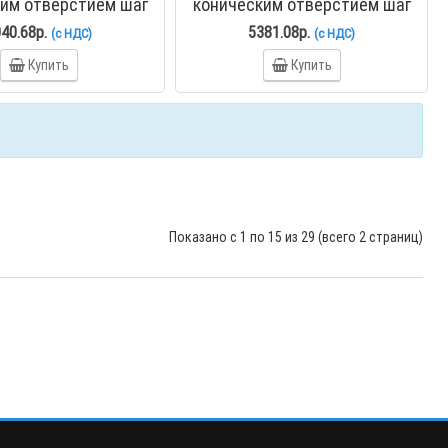
им отверстием шаг
коническим отверстием шаг
м со ступицей PHS
9,525 мм со ступицей PHS
40.68р.
5381.08р.
(с НДС)
(с НДС)
06B-1TB54
06B-1TB57
Купить
Купить
Показано с 1 по 15 из 29 (всего 2 страниц)