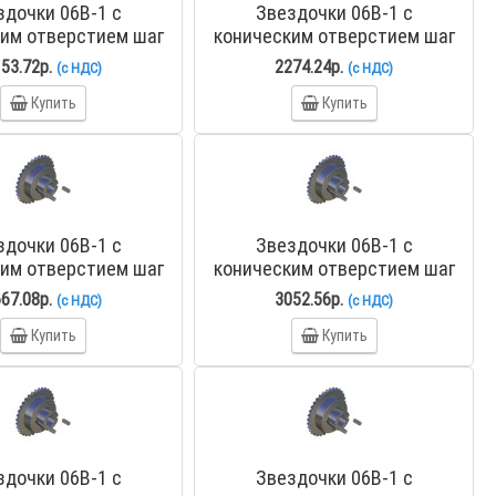
здочки 06B-1 с
Звездочки 06B-1 с
им отверстием шаг
коническим отверстием шаг
м со ступицей PHS
9,525 мм со ступицей PHS
53.72р.
2274.24р.
(с НДС)
(с НДС)
06B-1TB28
06B-1TB29
Купить
Купить
здочки 06B-1 с
Звездочки 06B-1 с
им отверстием шаг
коническим отверстием шаг
м со ступицей PHS
9,525 мм со ступицей PHS
67.08р.
3052.56р.
(с НДС)
(с НДС)
06B-1TB36
06B-1TB38
Купить
Купить
здочки 06B-1 с
Звездочки 06B-1 с