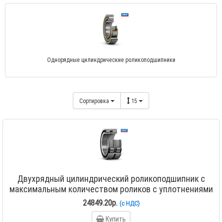
Однорядные цилиндрические роликоподшипники
Сортировка
15
Двухрядный цилиндрический роликоподшипник с
максимальным количеством роликов с уплотнениями
NNF 5016 ADA-2LSV
24849.20р.
(с НДС)
Купить