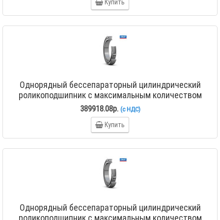
Купить
Однорядный бессепараторный цилиндрический
роликоподшипник с максимальным количеством
роликов NCF 18/500 V
389918.08р.
(с НДС)
Купить
Однорядный бессепараторный цилиндрический
роликоподшипник с максимальным количеством