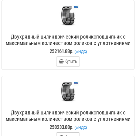
Двухрядный цилиндрический роликоподшипник с
максимальным количеством роликов с уплотнениями
NNF 5030 ADA-2LSV
252161.88р.
(с НДС)
Купить
Двухрядный цилиндрический роликоподшипник с
максимальным количеством роликов с уплотнениями
NNF 5034 ADA-2LSV
258233.88р.
(с НДС)