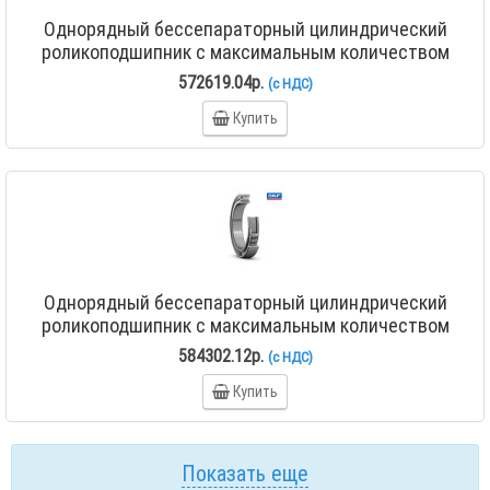
Однорядный бессепараторный цилиндрический
роликоподшипник с максимальным количеством
роликов NCF 18/630 V
572619.04р.
(с НДС)
Купить
Однорядный бессепараторный цилиндрический
роликоподшипник с максимальным количеством
роликов NCF 18/670 V
584302.12р.
(с НДС)
Купить
Показать еще