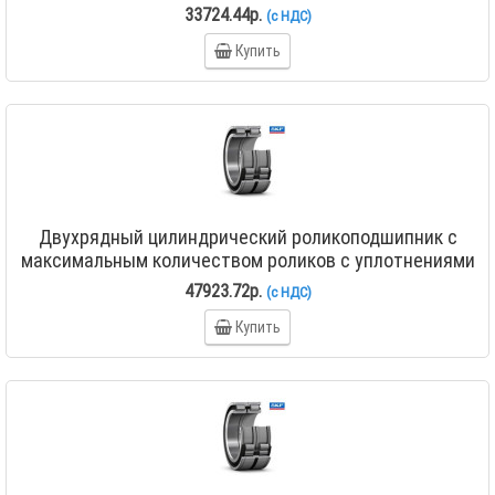
NNF 5018 ADA-2LSV
33724.44р.
(с НДС)
Купить
Двухрядный цилиндрический роликоподшипник с
максимальным количеством роликов с уплотнениями
NNF 5020 ADA-2LSV
47923.72р.
(с НДС)
Купить