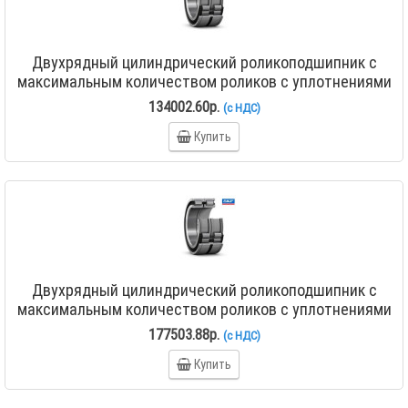
Двухрядный цилиндрический роликоподшипник с
максимальным количеством роликов с уплотнениями
NNF 5026 ADA-2LSV
134002.60р.
(с НДС)
Купить
Двухрядный цилиндрический роликоподшипник с
максимальным количеством роликов с уплотнениями
NNF 5028 ADA-2LSV
177503.88р.
(с НДС)
Купить