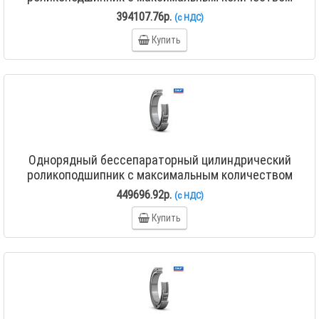
роликов NCF 18/530 V
394107.76р.
(с НДС)
Купить
Однорядный бессепараторный цилиндрический
роликоподшипник с максимальным количеством
роликов NCF 18/600 V
449696.92р.
(с НДС)
Купить