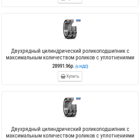
Двухрядный цилиндрический роликоподшипник с
максимальным количеством роликов с уплотнениями
NNF 5017 ADA-2LSV
28991.96р.
(с НДС)
Купить
Двухрядный цилиндрический роликоподшипник с
максимальным количеством роликов с уплотнениями