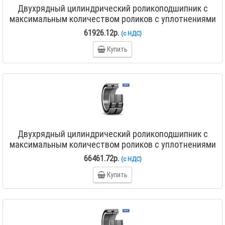
Двухрядный цилиндрический роликоподшипник с
максимальным количеством роликов с уплотнениями
NNF 5022 ADA-2LSV
61926.12р.
(с НДС)
Купить
Двухрядный цилиндрический роликоподшипник с
максимальным количеством роликов с уплотнениями
NNF 5024 ADA-2LSV
66461.72р.
(с НДС)
Купить