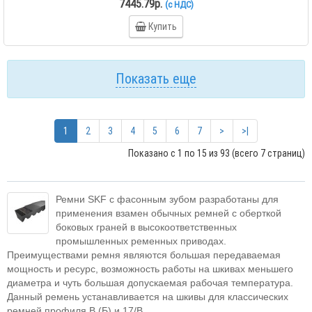
7445.79р.
(с НДС)
Купить
Показать еще
1
2
3
4
5
6
7
>
>|
Показано с 1 по 15 из 93 (всего 7 страниц)
Ремни SKF с фасонным зубом разработаны для
применения взамен обычных ремней с оберткой
боковых граней в высокоответственных
промышленных ременных приводах.
Преимуществами ремня являются большая передаваемая
мощность и ресурс, возможность работы на шкивах меньшего
диаметра и чуть большая допускаемая рабочая температура.
Данный ремень устанавливается на шкивы для классических
ремней профиля B (Б) и 17/B.