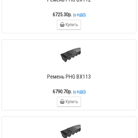
6725.30р.
(с НДС)
Купить
Ремень PHG BX113
6790.70р.
(с НДС)
Купить